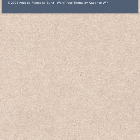
© 2026 Amis de Françoise Burtz - WordPress Theme by
Kadence WP
Béatitudes
Passion
Ascension-Pentecôte
1 Corinthiens 15
Credo
Tableaux
Apôtres
Rameaux
Gethsémani
Job
Vierge à l’enfant