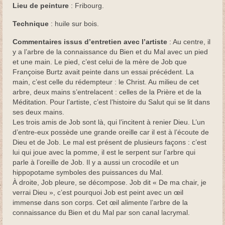
Lieu de peinture
: Fribourg.
Déposition
Technique
: huile sur bois.
Tempête apaisée
Commentaires issus d’entretien avec l’artiste
: Au centre, il
y a l’arbre de la connaissance du Bien et du Mal avec un pied
Croix
et une main. Le pied, c’est celui de la mère de Job que
Françoise Burtz avait peinte dans un essai précédent. La
Maternité
main, c’est celle du rédempteur : le Christ. Au milieu de cet
arbre, deux mains s’entrelacent : celles de la Prière et de la
Fuite en Egypte
Méditation. Pour l’artiste, c’est l’histoire du Salut qui se lit dans
ses deux mains.
Aveugle né
Les trois amis de Job sont là, qui l’incitent à renier Dieu. L’un
d’entre-eux possède une grande oreille car il est à l’écoute de
Résurrection de Lazare
Dieu et de Job. Le mal est présent de plusieurs façons : c’est
lui qui joue avec la pomme, il est le serpent sur l’arbre qui
Christ
parle à l’oreille de Job. Il y a aussi un crocodile et un
hippopotame symboles des puissances du Mal.
Saint Michel
À droite, Job pleure, se décompose. Job dit « De ma chair, je
verrai Dieu », c’est pourquoi Job est peint avec un œil
Christ aux animaux
immense dans son corps. Cet œil alimente l’arbre de la
connaissance du Bien et du Mal par son canal lacrymal.
Œuvres de jeunesse