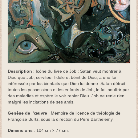
Béatitudes
Passion
Ascension-Pentecôte
1 Corinthiens 15
Credo
Tableaux
Description
: Icône du livre de Job : Satan veut montrer à
Dieu que Job, serviteur fidèle et bénit de Dieu, a une foi
Apôtres
intéressée par les bienfaits que Dieu lui donne. Satan détruit
toutes les possessions et les enfants de Job, le fait souffrir par
des maladies et espère le voir renier Dieu. Job ne renie rien
Rameaux
malgré les incitations de ses amis.
Gethsémani
Genèse de l’œuvre
: Mémoire de licence de théologie de
Françoise Burtz, sous la direction du Père Barthélémy.
Job
Dimensions
: 104 cm × 77 cm.
Vierge à l’enfant