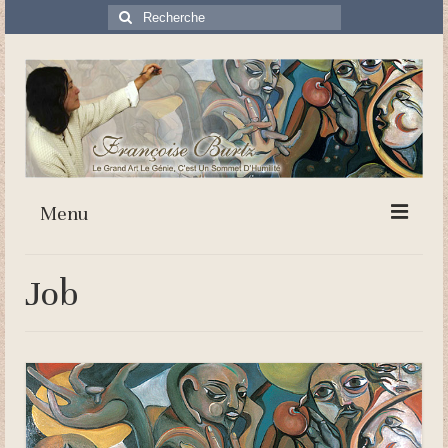
Rechercher
:
Menu
Accueil
Job
Biographie
Fresques théologiques
Genèse
Évangile de Noël