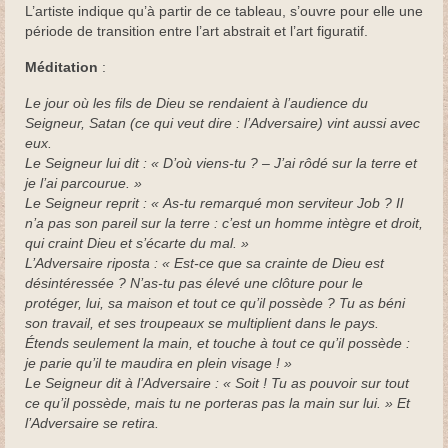
L’artiste indique qu’à partir de ce tableau, s’ouvre pour elle une
Dessins
période de transition entre l’art abstrait et l’art figuratif.
Méditation
:
Vitraux
Le jour où les fils de Dieu se rendaient à l’audience du
Eglise Saint-Martin de Berd’huis (Orne)
Seigneur, Satan (ce qui veut dire : l’Adversaire) vint aussi avec
eux.
Foyer de charité de Courset (Pas-de-Calais)
Le Seigneur lui dit : « D’où viens-tu ? – J’ai rôdé sur la terre et
je l’ai parcourue. »
Autres Vitraux
Le Seigneur reprit : « As-tu remarqué mon serviteur Job ? Il
n’a pas son pareil sur la terre : c’est un homme intègre et droit,
Écrits
qui craint Dieu et s’écarte du mal. »
L’Adversaire riposta : « Est-ce que sa crainte de Dieu est
Contact
désintéressée ? N’as-tu pas élevé une clôture pour le
protéger, lui, sa maison et tout ce qu’il possède ? Tu as béni
son travail, et ses troupeaux se multiplient dans le pays.
Étends seulement la main, et touche à tout ce qu’il possède :
je parie qu’il te maudira en plein visage ! »
Le Seigneur dit à l’Adversaire : « Soit ! Tu as pouvoir sur tout
ce qu’il possède, mais tu ne porteras pas la main sur lui. » Et
l’Adversaire se retira.