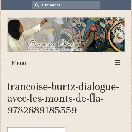
Rechercher
:
Menu
Accueil
francoise-burtz-dialogue-
Biographie
avec-les-monts-de-fla-
Fresques théologiques
9782889185559
Genèse
Évangile de Noël