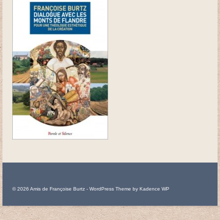
Béatitudes
Passion
Ascension-Pentecôte
1 Corinthiens 15
Credo
Tableaux
Apôtres
Rameaux
Gethsémani
© 2026 Amis de Françoise Burtz - WordPress Theme by
Kadence WP
Job
Vierge à l’enfant