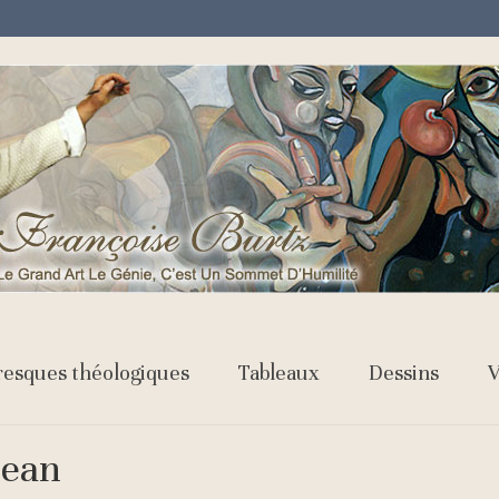
resques théologiques
Tableaux
Dessins
V
Jean